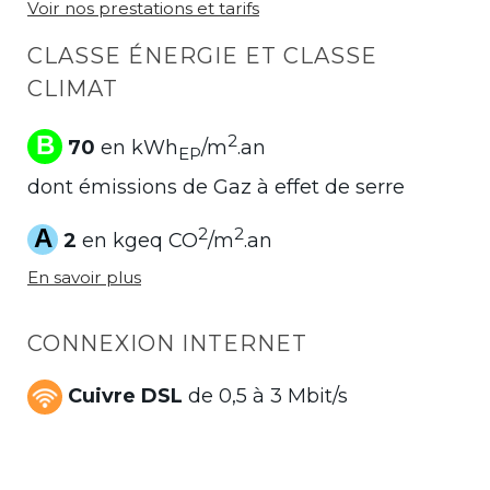
Voir nos prestations et tarifs
CLASSE ÉNERGIE ET CLASSE
CLIMAT
B
2
70
en kWh
/m
.an
EP
dont émissions de Gaz à effet de serre
A
2
2
2
en kgeq CO
/m
.an
En savoir plus
CONNEXION INTERNET
Cuivre DSL
de 0,5 à 3 Mbit/s