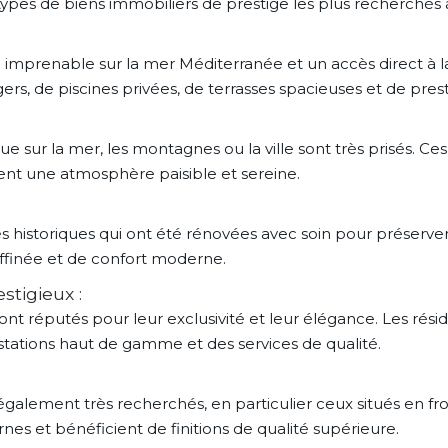
 types de biens immobiliers de prestige les plus recherchés 
e imprenable sur la mer Méditerranée et un accès direct à l
agers, de piscines privées, de terrasses spacieuses et de pr
e sur la mer, les montagnes ou la ville sont très prisés. C
ent une atmosphère paisible et sereine.
historiques qui ont été rénovées avec soin pour préserver
ffinée et de confort moderne.
stigieux :
sont réputés pour leur exclusivité et leur élégance. Les rési
stations haut de gamme et des services de qualité.
galement très recherchés, en particulier ceux situés en fr
s et bénéficient de finitions de qualité supérieure.