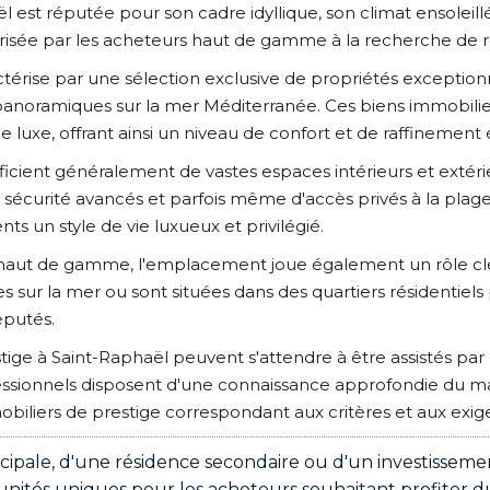
l est réputée pour son cadre idyllique, son climat ensoleillé
s prisée par les acheteurs haut de gamme à la recherche de 
térise par une sélection exclusive de propriétés exceptionne
anoramiques sur la mer Méditerranée. Ces biens immobilier
luxe, offrant ainsi un niveau de confort et de raffinement 
cient généralement de vastes espaces intérieurs et extérieu
sécurité avancés et parfois même d'accès privés à la plage. C
ents un style de vie luxueux et privilégié.
 haut de gamme, l'emplacement joue également un rôle clé 
s sur la mer ou sont situées dans des quartiers résidentiels
éputés.
tige à Saint-Raphaël peuvent s'attendre à être assistés par
ssionnels disposent d'une connaissance approfondie du mar
iliers de prestige correspondant aux critères et aux exige
cipale, d'une résidence secondaire ou d'un investissemen
unités uniques pour les acheteurs souhaitant profiter d