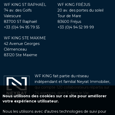
WF KING ST RAPHAËL
WF KING FRÉJUS
74 av. des Golfs
20 av. des portes du soleil
Valescure
Tour de Mare
83700 ST Raphaël
83600 Fréjus
+33 (0)4 94 95 79 55
+33 (0)4 94 52 99 99
WF KING STE MAXIME
42 Avenue Georges
Clémenceau
83120 Ste Maxime
WF KING fait partie du réseau
indépendant et familial Neyrat Immobilier,
qui compte 120 collaborateurs répartis sur
24 agences, dont 5 dans le Var.
Nous utilisons des cookies sur ce site pour améliorer
votre expérience utilisateur.
Nous les utilisons avec d'autres technologies de suivi pour