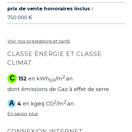
prix de vente honoraires inclus :
750 000 €
Voir nos prestations et tarifs
CLASSE ÉNERGIE ET CLASSE
CLIMAT
C
2
152
en kWh
/m
.an
EP
dont émissions de Gaz à effet de serre
A
2
2
4
en kgeq CO
/m
.an
En savoir plus
CONNEXION INTERNET