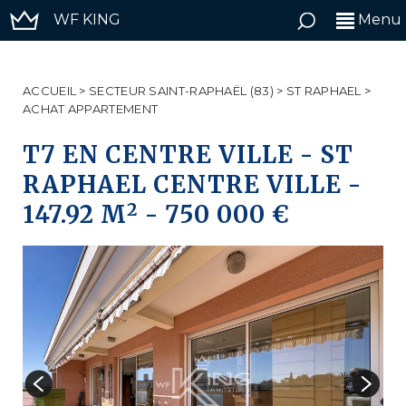
WF KING
Menu
ACCUEIL
>
SECTEUR SAINT-RAPHAËL (83)
>
ST RAPHAEL
>
ACHAT APPARTEMENT
T7 EN CENTRE VILLE
-
ST
RAPHAEL CENTRE VILLE
-
2
147.92 M
-
750 000 €