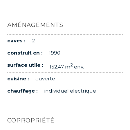
AMÉNAGEMENTS
caves :
2
construit en :
1990
surface utile :
2
152.47 m
env.
cuisine :
ouverte
chauffage :
individuel electrique
COPROPRIÉTÉ