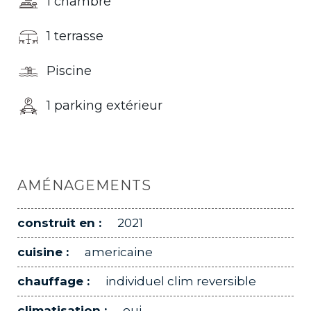
1 chambre
1 terrasse
Piscine
1 parking extérieur
AMÉNAGEMENTS
construit en :
2021
cuisine :
americaine
chauffage :
individuel clim reversible
climatisation :
oui