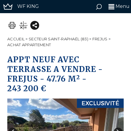
WF KING
Menu
ACCUEIL
>
SECTEUR SAINT-RAPHAËL (83)
>
FREJUS
>
ACHAT APPARTEMENT
APPT NEUF AVEC
TERRASSE A VENDRE
-
2
FREJUS
-
47.76 M
-
243 200 €