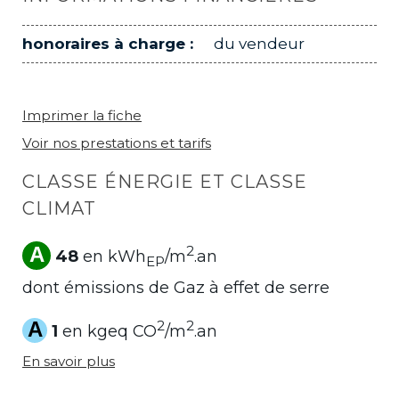
honoraires à charge :
du vendeur
Imprimer la fiche
Voir nos prestations et tarifs
CLASSE ÉNERGIE ET CLASSE
CLIMAT
A
2
48
en kWh
/m
.an
EP
dont émissions de Gaz à effet de serre
A
2
2
1
en kgeq CO
/m
.an
En savoir plus