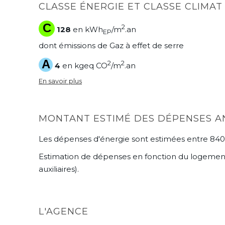
CLASSE ÉNERGIE ET CLASSE CLIMAT
C
2
128
en kWh
/m
.an
EP
dont émissions de Gaz à effet de serre
A
2
2
4
en kgeq CO
/m
.an
En savoir plus
MONTANT ESTIMÉ DES DÉPENSES A
Les dépenses d'énergie sont estimées entre 840 
Estimation de dépenses en fonction du logement et
auxiliaires).
L'AGENCE