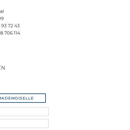
al
99
 93 72 43
8 706 114
EN
MADEMOISELLE