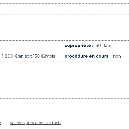
copropriété :
301 lots
1 800 €/an soit 150 €/mois
procédure en cours :
non
e
Voir nos prestations et tarifs