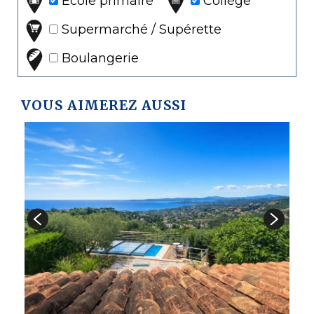
Ecole primaire
Collège
Supermarché / Supérette
Boulangerie
VOUS AIMEREZ AUSSI
V
6