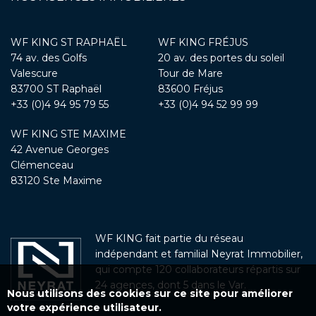
WF KING ST RAPHAËL
WF KING FRÉJUS
74 av. des Golfs
20 av. des portes du soleil
Valescure
Tour de Mare
83700 ST Raphaël
83600 Fréjus
+33 (0)4 94 95 79 55
+33 (0)4 94 52 99 99
WF KING STE MAXIME
42 Avenue Georges
Clémenceau
83120 Ste Maxime
WF KING fait partie du réseau
indépendant et familial Neyrat Immobilier,
qui compte 120 collaborateurs répartis sur
24 agences, dont 5 dans le Var.
Nous utilisons des cookies sur ce site pour améliorer
votre expérience utilisateur.