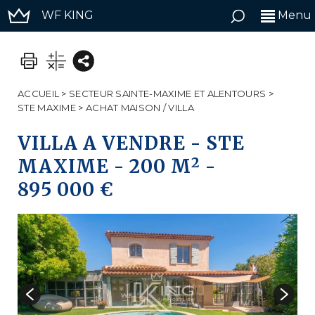
WF KING
Menu
ACCUEIL
>
SECTEUR SAINTE-MAXIME ET ALENTOURS
>
STE MAXIME
>
ACHAT MAISON / VILLA
VILLA A VENDRE
-
STE
2
MAXIME
-
200 M
-
895 000 €