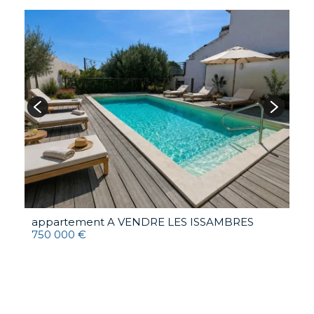
appartement A VENDRE
LES ISSAMBRES
A
750 000 €
M
2