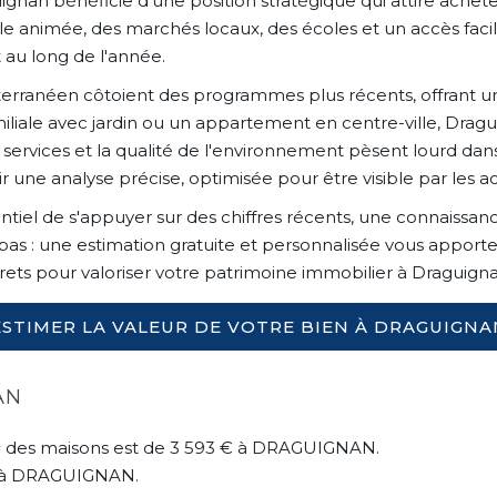
uignan bénéficie d'une position stratégique qui attire achet
 animée, des marchés locaux, des écoles et un accès facili
 au long de l'année.
ranéen côtoient des programmes plus récents, offrant une 
iale avec jardin ou un appartement en centre-ville, Dragui
ervices et la qualité de l'environnement pèsent lourd dans 
ir une analyse précise, optimisée pour être visible par les a
sentiel de s'appuyer sur des chiffres récents, une connaissan
as : une estimation gratuite et personnalisée vous apporte
ets pour valoriser votre patrimoine immobilier à Draguigna
ESTIMER LA VALEUR DE VOTRE BIEN À DRAGUIGNA
AN
2
des maisons est de
3 593
€ à DRAGUIGNAN.
à DRAGUIGNAN.