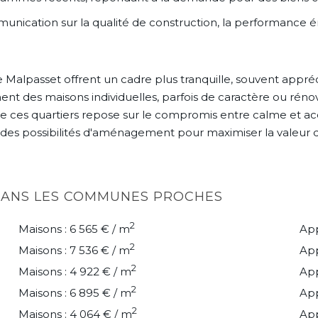
ommunication sur la qualité de construction, la performance 
alpasset offrent un cadre plus tranquille, souvent appréc
t des maisons individuelles, parfois de caractère ou rénov
té de ces quartiers repose sur le compromis entre calme et ac
t des possibilités d'aménagement pour maximiser la valeur 
 DANS LES COMMUNES PROCHES
2
Maisons : 6 565 € / m
App
2
Maisons : 7 536 € / m
App
2
Maisons : 4 922 € / m
App
2
Maisons : 6 895 € / m
App
2
Maisons : 4 064 € / m
App