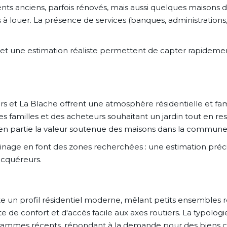
anciens, parfois rénovés, mais aussi quelques maisons de vil
s à louer. La présence de services (banques, administratio
t une estimation réaliste permettent de capter rapidement l
 et La Blache offrent une atmosphère résidentielle et fami
 des familles et des acheteurs souhaitant un jardin tout en
 en partie la valeur soutenue des maisons dans la commune
isinage en font des zones recherchées : une estimation précis
acquéreurs.
nte un profil résidentiel moderne, mêlant petits ensembles r
 de confort et d'accès facile aux axes routiers. La typolog
ammes récents, répondant à la demande pour des biens c