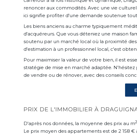
carrefour à la fois historique et dynamique, Drag
renoncer aux commodités. Avec une vie culturelle
ici signifie profiter d'une demande soutenue tout
Les biens anciens au charme typiquement méditer
d'acquéreurs. Que vous déteniez une maison famil
soutenu par un marché local où la proximité des s
d'estimation à un professionnel local, c'est obten
Pour maximiser la valeur de votre bien, il est es
stratégie de mise en marché adaptée. N'hésitez p
de vendre ou de rénover, avec des conseils concr
PRIX DE L'IMMOBILIER À DRAGUIGN
D'après nos données, la moyenne des prix au m
Le prix moyen des appartements est de
2 158
€ 