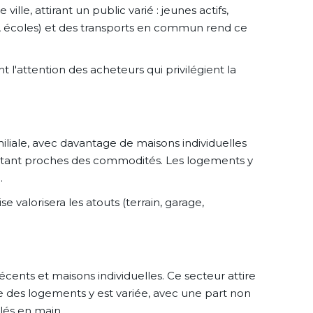
le, attirant un public varié : jeunes actifs,
ns, écoles) et des transports en commun rend ce
'attention des acheteurs qui privilégient la
liale, avec davantage de maisons individuelles
 restant proches des commodités. Les logements y
.
e valorisera les atouts (terrain, garage,
écents et maisons individuelles. Ce secteur attire
ie des logements y est variée, avec une part non
lés en main.