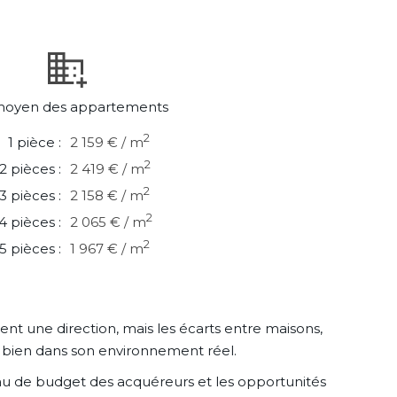
 moyen des appartements
2
1 pièce :
2 159 € / m
2
2 pièces :
2 419 € / m
2
3 pièces :
2 158 € / m
2
4 pièces :
2 065 € / m
2
5 pièces :
1 967 € / m
t une direction, mais les écarts entre maisons,
e bien dans son environnement réel.
u de budget des acquéreurs et les opportunités