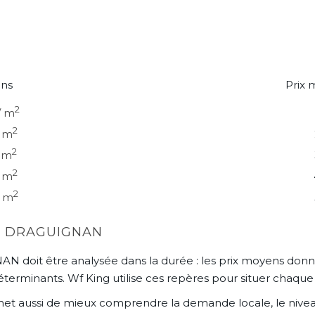
ons
Prix
2
/ m
2
/ m
2
/ m
2
/ m
2
/ m
R DRAGUIGNAN
oit être analysée dans la durée : les prix moyens donnen
éterminants. Wf King utilise ces repères pour situer chaqu
et aussi de mieux comprendre la demande locale, le nivea