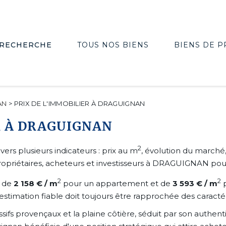
RECHERCHE
TOUS NOS BIENS
BIENS DE P
AN
>
PRIX DE L'IMMOBILIER À DRAGUIGNAN
R À DRAGUIGNAN
2
ers plusieurs indicateurs : prix au m
, évolution du marché,
iétaires, acheteurs et investisseurs à DRAGUIGNAN pour l
2
2
n de
2 158 € / m
pour un appartement et de
3 593 € / m
p
stimation fiable doit toujours être rapprochée des caracté
fs provençaux et la plaine côtière, séduit par son authentici