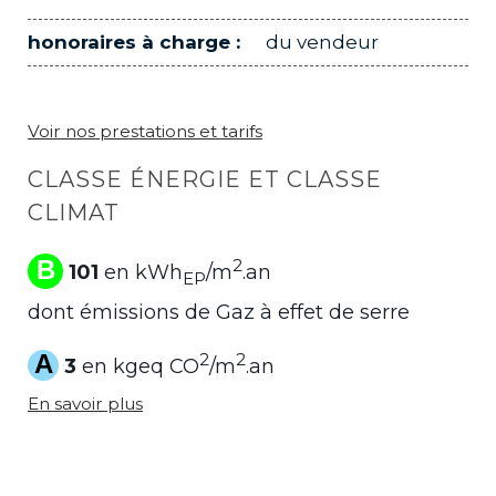
honoraires à charge :
du vendeur
Voir nos prestations et tarifs
CLASSE ÉNERGIE ET CLASSE
CLIMAT
B
2
101
en kWh
/m
.an
EP
dont émissions de Gaz à effet de serre
A
2
2
3
en kgeq CO
/m
.an
En savoir plus