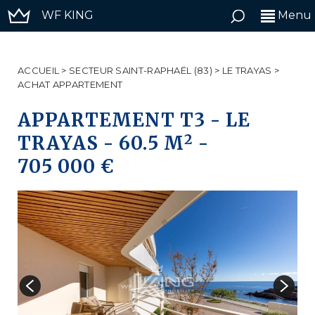
WF KING
Menu
ACCUEIL
>
SECTEUR SAINT-RAPHAËL (83)
>
LE TRAYAS
>
ACHAT APPARTEMENT
APPARTEMENT T3
-
LE
2
TRAYAS
-
60.5 M
-
705 000 €