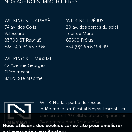
NOS AGENCES IMMOBILIÈRES
WF KING ST RAPHAËL
WF KING FRÉJUS
74 av. des Golfs
20 av. des portes du soleil
Valescure
Tour de Mare
83700 ST Raphaël
83600 Fréjus
+33 (0)4 94 95 79 55
+33 (0)4 94 52 99 99
WF KING STE MAXIME
42 Avenue Georges
Clémenceau
83120 Ste Maxime
WF KING fait partie du réseau
indépendant et familial Neyrat Immobilier,
qui compte 120 collaborateurs répartis sur
24 agences, dont 5 dans le Var.
Nous utilisons des cookies sur ce site pour améliorer
votre expérience utilisateur.