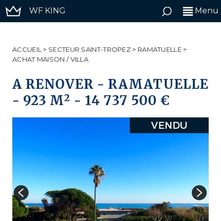
WF KING
Menu
ACCUEIL
>
SECTEUR SAINT-TROPEZ
>
RAMATUELLE
>
ACHAT MAISON / VILLA
A RENOVER
-
RAMATUELLE
2
-
923 M
-
14 737 500 €