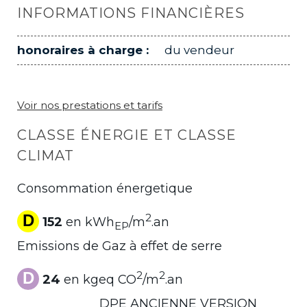
INFORMATIONS FINANCIÈRES
honoraires à charge :
du vendeur
Voir nos prestations et tarifs
CLASSE ÉNERGIE ET CLASSE
CLIMAT
Consommation énergetique
D
2
152
en kWh
/m
.an
EP
Emissions de Gaz à effet de serre
D
2
2
24
en kgeq CO
/m
.an
DPE ANCIENNE VERSION