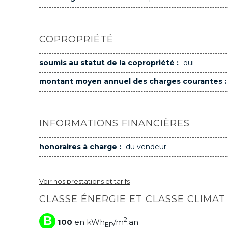
COPROPRIÉTÉ
soumis au statut de la copropriété :
oui
montant moyen annuel des charges courantes :
INFORMATIONS FINANCIÈRES
honoraires à charge :
du vendeur
Voir nos prestations et tarifs
CLASSE ÉNERGIE ET CLASSE CLIMAT
B
2
100
en kWh
/m
.an
EP