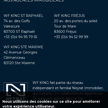
NOS AGENCES IMMOBILIÈRES
WF KING ST RAPHAËL
WF KING FRÉJUS
74 av. des Golfs
20 av. des portes du soleil
Valescure
Tour de Mare
83700 ST Raphaël
83600 Fréjus
+33 (0)4 94 95 79 55
+33 (0)4 94 52 99 99
WF KING STE MAXIME
42 Avenue Georges
Clémenceau
83120 Ste Maxime
WF KING fait partie du réseau
indépendant et familial Neyrat Immobilier,
qui compte 120 collaborateurs répartis sur
24 agences, dont 5 dans le Var.
Nous utilisons des cookies sur ce site pour améliorer
votre expérience utilisateur.