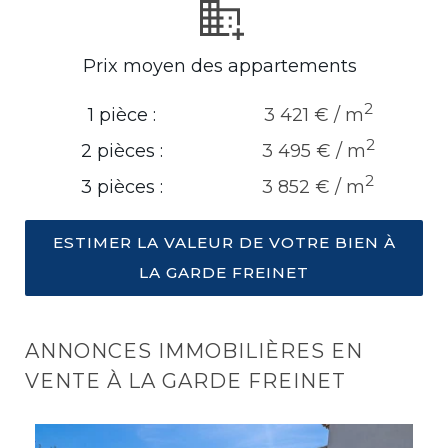
Prix moyen des appartements
2
1 pièce :
3 421 € / m
2
2 pièces :
3 495 € / m
2
3 pièces :
3 852 € / m
ESTIMER LA VALEUR DE VOTRE BIEN À
LA GARDE FREINET
ANNONCES IMMOBILIÈRES EN
VENTE À LA GARDE FREINET
A