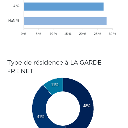
4 %
NaN %
0 %
5 %
10 %
15 %
20 %
25 %
30 %
Type de résidence à LA GARDE
FREINET
11%
48%
41%