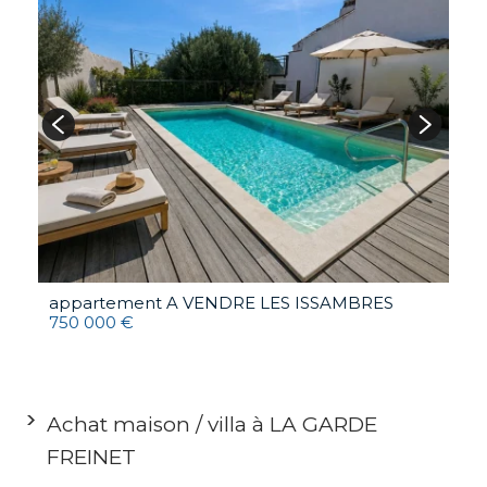
M
2
appartement A VENDRE
LES ISSAMBRES
750 000 €
Achat maison / villa à LA GARDE
FREINET