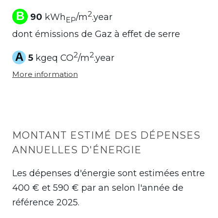
B
2
90
kWh
/m
.year
EP
dont émissions de Gaz à effet de serre
A
2
2
5
kgeq CO
/m
.year
More information
MONTANT ESTIMÉ DES DÉPENSES
ANNUELLES D'ÉNERGIE
Les dépenses d'énergie sont estimées entre
400 € et 590 € par an selon l'année de
référence 2025.