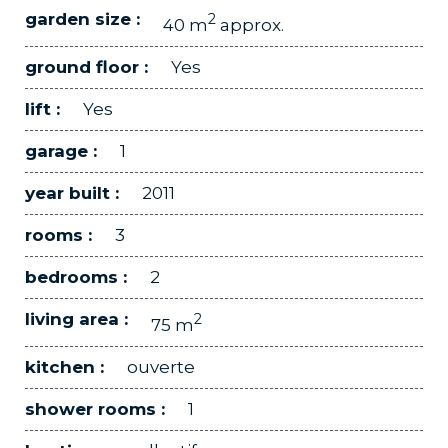
garden size :
2
40 m
approx.
ground floor :
Yes
lift :
Yes
garage :
1
year built :
2011
rooms :
3
bedrooms :
2
living area :
2
75 m
kitchen :
ouverte
shower rooms :
1