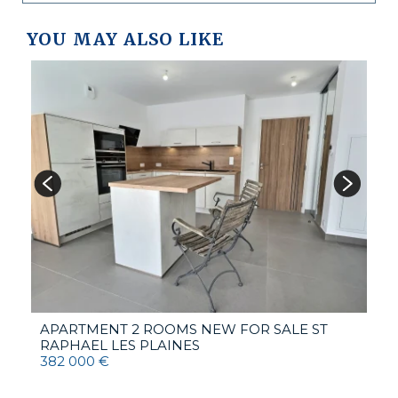
YOU MAY ALSO LIKE
s
A
R
3
APARTMENT 2 ROOMS NEW FOR SALE
ST
RAPHAEL LES PLAINES
382 000 €