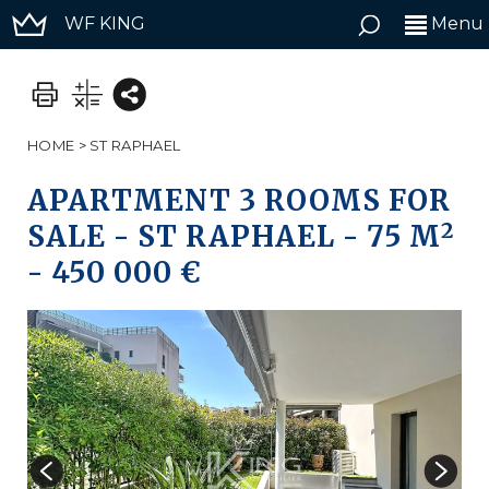
WF KING
Menu
HOME
>
ST RAPHAEL
APARTMENT 3 ROOMS FOR
2
SALE
-
ST RAPHAEL
-
75 M
-
450 000 €