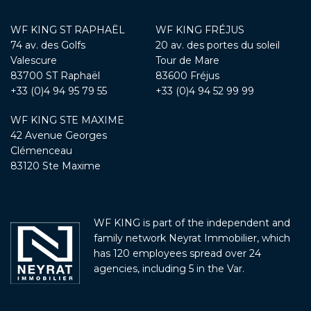
WF KING ST RAPHAËL
WF KING FRÉJUS
74 av. des Golfs
20 av. des portes du soleil
Valescure
Tour de Mare
83700 ST Raphaël
83600 Fréjus
+33 (0)4 94 95 79 55
+33 (0)4 94 52 99 99
WF KING STE MAXIME
42 Avenue Georges
Clémenceau
83120 Ste Maxime
WF KING is part of the independent and
family network Neyrat Immobilier, which
has 120 employees spread over 24
agencies, including 5 in the Var.