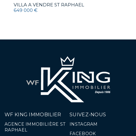
VILLA A VENDRE
ST RAPHAEL
V
649 000 €
1
WF KING IMMOBILIER
SUIVEZ-NOUS
AGENCE IMMOBILIÈRE ST
INSTAGRAM
RAPHAEL
FACEBOOK