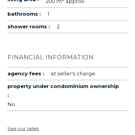
200 m
approx.
bathrooms :
1
shower rooms :
2
FINANCIAL INFORMATION
agency fees :
at seller's charge
property under condominium ownership
:
No
See our rates