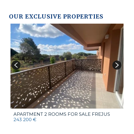
OUR EXCLUSIVE PROPERTIES
A
R
4
APARTMENT 2 ROOMS FOR SALE
FREJUS
243 200 €