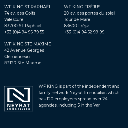
WF KING ST RAPHAËL
WF KING FRÉJUS
74 av. des Golfs
20 av. des portes du soleil
Valescure
Tour de Mare
83700 ST Raphaël
83600 Fréjus
+33 (0)4 94 95 79 55
+33 (0)4 94 52 99 99
WF KING STE MAXIME
42 Avenue Georges
Clémenceau
83120 Ste Maxime
WF KING is part of the independent and
family network Neyrat Immobilier, which
has 120 employees spread over 24
agencies, including 5 in the Var.