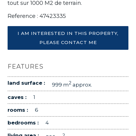
tout sur 1000 M2 de terrain.
Reference : 47423335
I AM INTERESTED IN THIS PROPERTY,
PLEASE CONTACT ME
FEATURES
land surface :
2
999 m
approx.
caves :
1
rooms :
6
bedrooms :
4
living area :
2