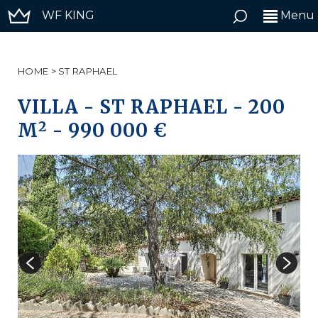
WF KING
Menu
HOME
>
ST RAPHAEL
VILLA
-
ST RAPHAEL
-
200
2
M
-
990 000 €