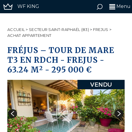
WF KING
Menu
ACCUEIL
>
SECTEUR SAINT-RAPHAËL (83)
>
FREJUS
>
ACHAT APPARTEMENT
FRÉJUS – TOUR DE MARE
T3 EN RDCH
-
FREJUS
-
2
63.24 M
-
295 000 €