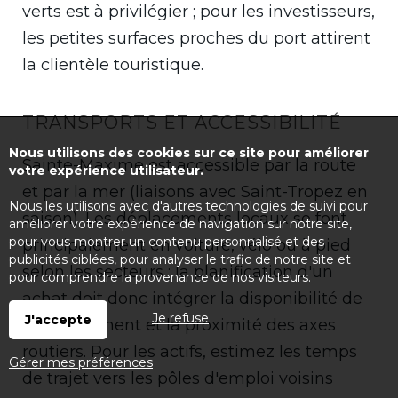
verts est à privilégier ; pour les investisseurs,
les petites surfaces proches du port attirent
la clientèle touristique.
TRANSPORTS ET ACCESSIBILITÉ
Nous utilisons des cookies sur ce site pour améliorer
Sainte-Maxime est accessible par la route
votre expérience utilisateur.
et par la mer (liaisons avec Saint-Tropez en
Nous les utilisons avec d'autres technologies de suivi pour
saison). Les déplacements locaux se font
améliorer votre expérience de navigation sur notre site,
pour vous montrer un contenu personnalisé et des
principalement en voiture, vélo ou à pied
publicités ciblées, pour analyser le trafic de notre site et
selon les secteurs ; la planification d'un
pour comprendre la provenance de nos visiteurs.
achat doit donc intégrer la disponibilité de
Je refuse
J'accepte
stationnement et la proximité des axes
routiers. Pour les actifs, estimez les temps
Gérer mes préférences
de trajet vers les pôles d'emploi voisins