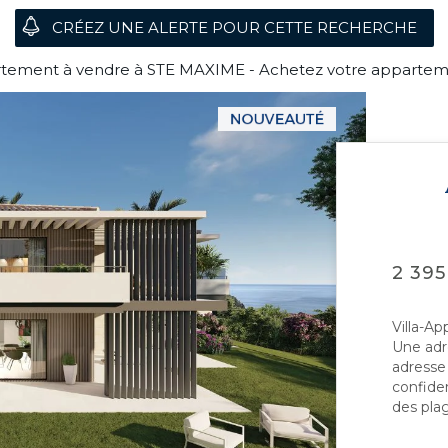
artement à vendre à STE MAXIME - Achetez votre apparte
2 395
Villa-Ap
Une adr
adresse
confide
des plag