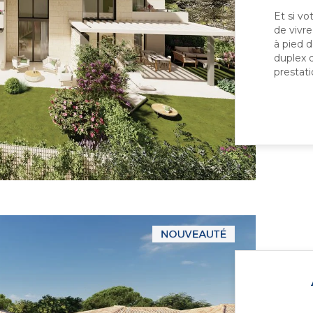
Et si vo
de vivr
à pied 
duplex 
prestati