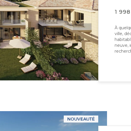
1 998
À quelq
ville, 
habitab
neuve, 
recherch