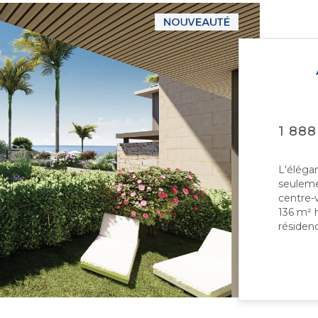
1 888
L'éléga
seuleme
centre-
136 m² 
résidenc