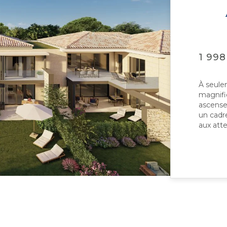
1 998
À seule
magnifi
ascenseu
un cadre
aux atte