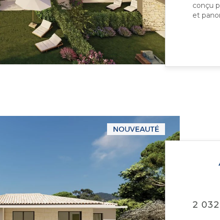
conçu po
et panor
2 032