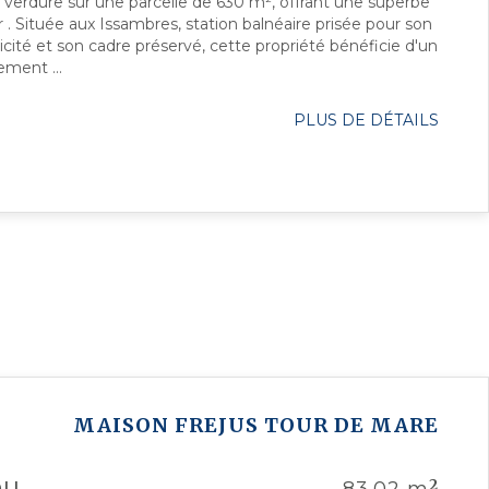
e verdure sur une parcelle de 630 m², offrant une superbe
. Située aux Issambres, station balnéaire prisée pour son
cité et son cadre préservé, cette propriété bénéficie d'un
ment ...
PLUS DE DÉTAILS
MAISON
FREJUS TOUR DE MARE
2