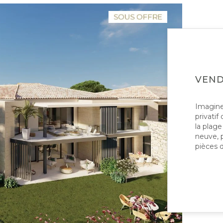
VEN
Imaginez
privatif
la plage
neuve, 
pièces d