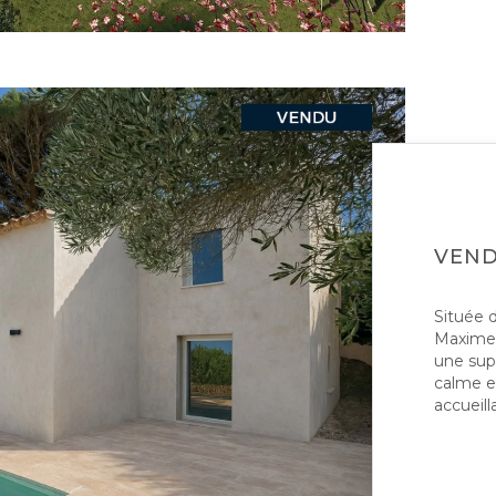
VEN
Située d
Maxime,
une sup
calme et
accueill