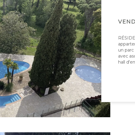
VEN
RÉSIDE
apparte
un parc
avec as
hall d'e