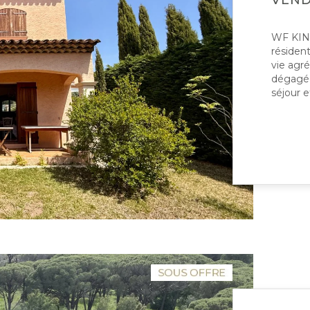
VEN
WF KING
résident
vie agré
dégagée
séjour e