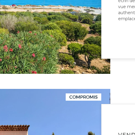
écrin d
vue mer 
authenti
emplace