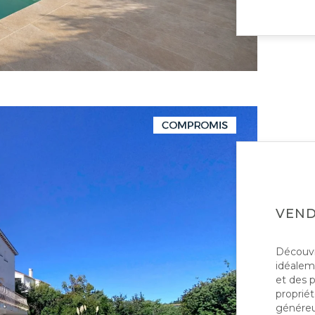
VEN
Découvre
idéalem
et des p
proprié
généreux