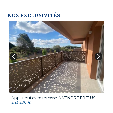
NOS EXCLUSIVITÉS
Appt neuf avec terrasse A VENDRE
FREJUS
A
243 200 €
4