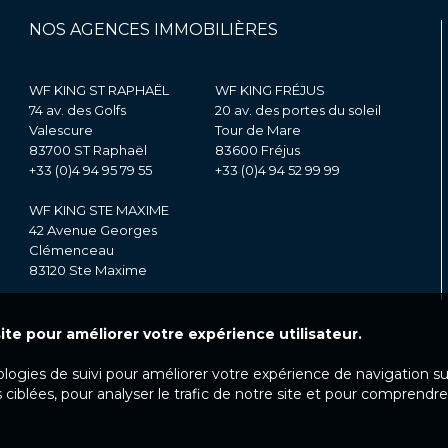
NOS AGENCES IMMOBILIÈRES
WF KING ST RAPHAËL
WF KING FRÉJUS
74 av. des Golfs
20 av. des portes du soleil
Valescure
Tour de Mare
83700 ST Raphaël
83600 Fréjus
+33 (0)4 94 95 79 55
+33 (0)4 94 52 99 99
WF KING STE MAXIME
42 Avenue Georges
Clémenceau
83120 Ste Maxime
ite pour améliorer votre expérience utilisateur.
ologies de suivi pour améliorer votre expérience de navigation s
 ciblées, pour analyser le trafic de notre site et pour comprendre