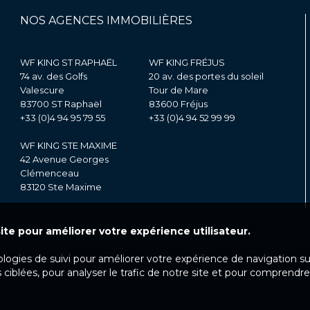
NOS AGENCES IMMOBILIÈRES
WF KING ST RAPHAËL
WF KING FRÉJUS
74 av. des Golfs
20 av. des portes du soleil
Valescure
Tour de Mare
83700 ST Raphaël
83600 Fréjus
+33 (0)4 94 95 79 55
+33 (0)4 94 52 99 99
WF KING STE MAXIME
42 Avenue Georges
Clémenceau
83120 Ste Maxime
ite pour améliorer votre expérience utilisateur.
ologies de suivi pour améliorer votre expérience de navigation s
 ciblées, pour analyser le trafic de notre site et pour comprendre