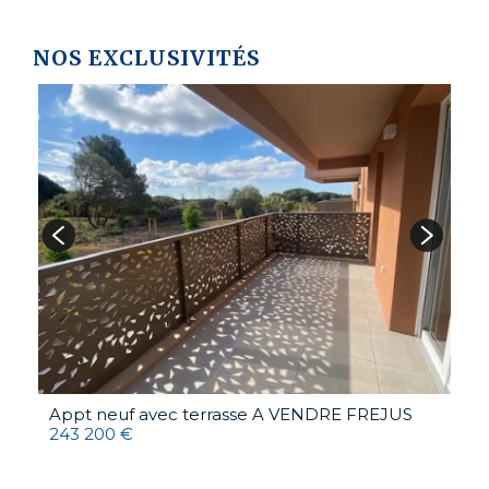
NOS EXCLUSIVITÉS
Appt neuf avec terrasse A VENDRE
FREJUS
A
243 200 €
4