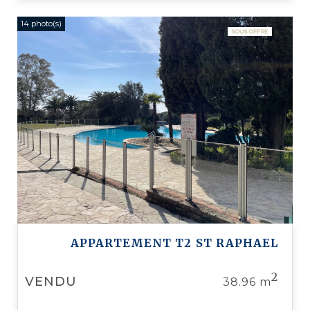
14 photo(s)
APPARTEMENT T2
ST RAPHAEL
2
VENDU
38.96 m