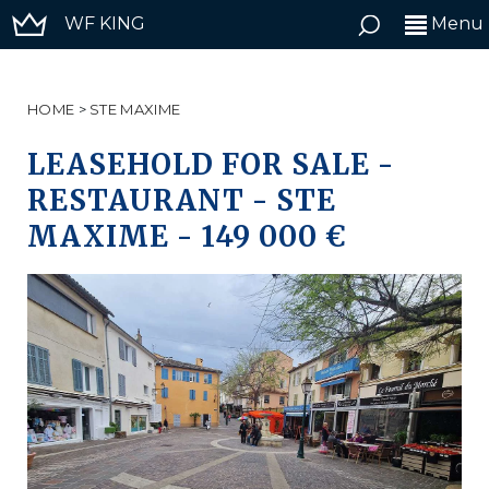
WF KING
Menu
HOME
>
STE MAXIME
LEASEHOLD FOR SALE -
RESTAURANT
-
STE
MAXIME
-
149 000 €